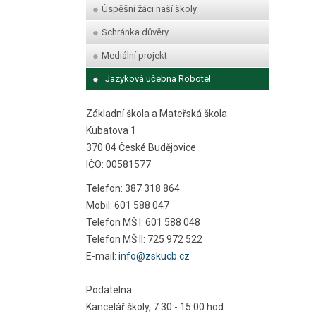
Úspěšní žáci naší školy
Schránka důvěry
Mediální projekt
Jazyková učebna Robotel
Základní škola a Mateřská škola
Kubatova 1
370 04 České Budějovice
IČO: 00581577
Telefon: 387 318 864
Mobil: 601 588 047
Telefon MŠ I: 601 588 048
Telefon MŠ II: 725 972 522
E-mail:
info@zskucb.cz
Podatelna:
Kancelář školy, 7:30 - 15:00 hod.