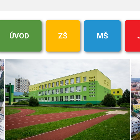
ÚVOD
ZŠ
MŠ