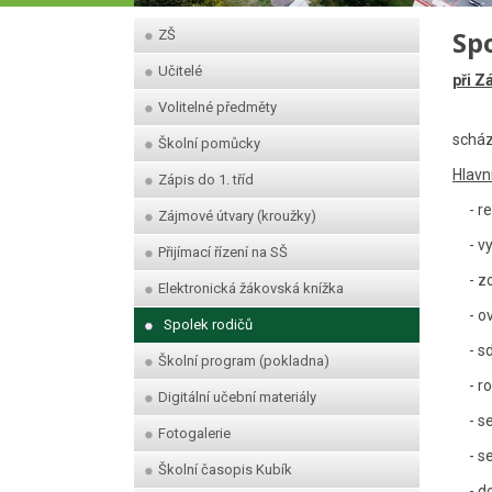
Sp
ZŠ
Učitelé
při Z
Volitelné předměty
Byla 
scház
Školní pomůcky
Hlavní
Zápis do 1. tříd
- res
Zájmové útvary (kroužky)
- vyt
Přijímací řízení na SŠ
- zoh
Elektronická žákovská knížka
- ovl
Spolek rodičů
- sdr
Školní program (pokladna)
- roz
Digitální učební materiály
- sez
Fotogalerie
- sez
Školní časopis Kubík
- dob