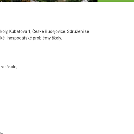
ly, Kubatova 1, České Budějovice. Sdružení se
cké i hospodářské problémy školy.
ve škole;
ly