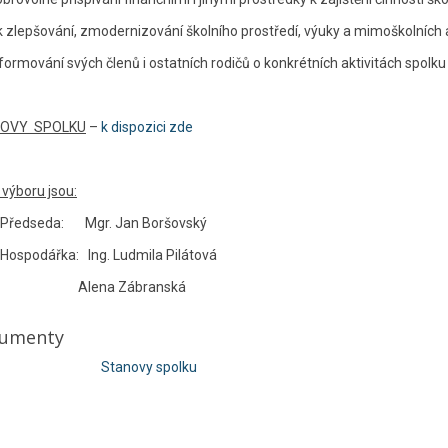
lepšování, zmodernizování školního prostředí, výuky a mimoškolních ak
ormování svých členů i ostatních rodičů o konkrétních aktivitách spolku a
OVY SPOLKU
–
k dispozici zde
 výboru jsou:
seda: Mgr. Jan Boršovský
odářka: Ing. Ludmila Pilátová
ena Zábranská
umenty
Stanovy spolku