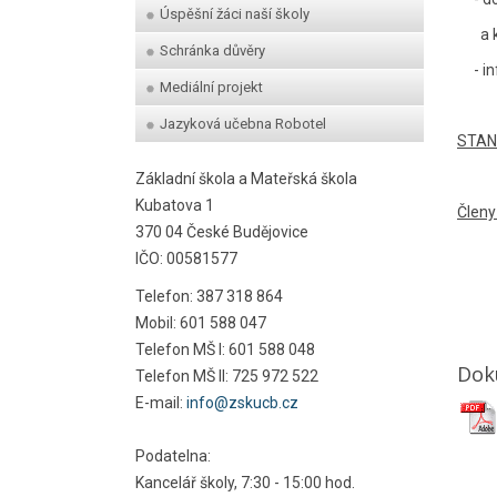
Úspěšní žáci naší školy
a k z
Schránka důvěry
- inf
Mediální projekt
Jazyková učebna Robotel
STAN
Základní škola a Mateřská škola
Kubatova 1
Členy
370 04 České Budějovice
Před
IČO: 00581577
Hosp
Telefon: 387 318 864
Al
Mobil: 601 588 047
Telefon MŠ I: 601 588 048
Dok
Telefon MŠ II: 725 972 522
E-mail:
info@zskucb.cz
Podatelna:
Kancelář školy, 7:30 - 15:00 hod.