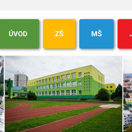
ÚVOD
ZŠ
MŠ