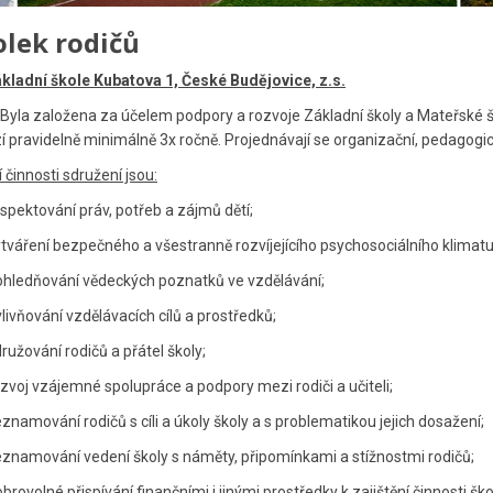
olek rodičů
ákladní škole Kubatova 1, České Budějovice, z.s.
založena za účelem podpory a rozvoje Základní školy a Mateřské ško
í pravidelně minimálně 3x ročně. Projednávají se organizační, pedagogi
 činnosti sdružení jsou:
pektování práv, potřeb a zájmů dětí;
váření bezpečného a všestranně rozvíjejícího psychosociálního klimatu 
ledňování vědeckých poznatků ve vzdělávání;
ivňování vzdělávacích cílů a prostředků;
užování rodičů a přátel školy;
voj vzájemné spolupráce a podpory mezi rodiči a učiteli;
namování rodičů s cíli a úkoly školy a s problematikou jejich dosažení;
namování vedení školy s náměty, připomínkami a stížnostmi rodičů;
rovolné přispívání finančními i jinými prostředky k zajištění činnosti ško