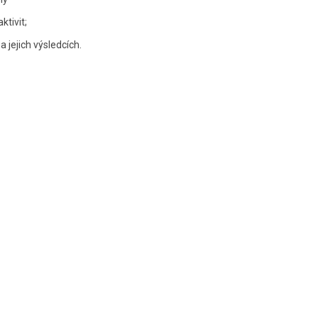
tivit;
 jejich výsledcích.