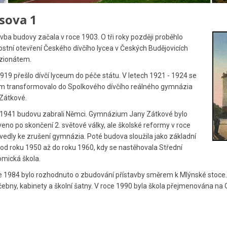
sova 1
vba budovy začala v roce 1903. O tři roky později proběhlo
ostní otevření Českého dívčího lycea v Českých Budějovicích
zionátem.
 1919 přešlo dívčí lyceum do péče státu. V letech 1921 - 1924 se
m transformovalo do Spolkového dívčího reálného gymnázia
Zátkové.
1941 budovu zabrali Němci. Gymnázium Jany Zátkové bylo
eno po skončení 2. světové války, ale školské reformy v roce
vedly ke zrušení gymnázia. Poté budova sloužila jako základní
 od roku 1950 až do roku 1960, kdy se nastěhovala Střední
mická škola.
e 1984 bylo rozhodnuto o zbudování přístavby směrem k Mlýnské stoce. 
čebny, kabinety a školní šatny. V roce 1990 byla škola přejmenována na