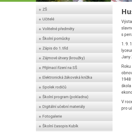
Hu
ZŠ
Učitelé
Výsta
slavn
Volitelné předměty
s pen
Školní pomůcky
1. 9.
Zápis do 1. tříd
lyceu
Jany 
Zájmové útvary (kroužky)
Roku 
Přijímací řízení na SŠ
obnov
Elektronická žákovská knížka
1948 
škola
Spolek rodičů
ekono
Školní program (pokladna)
V roc
Digitální učební materiály
pro u
Fotogalerie
Školní časopis Kubík