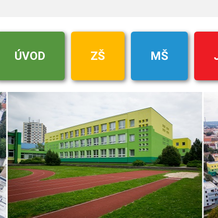
ÚVOD
ZŠ
MŠ