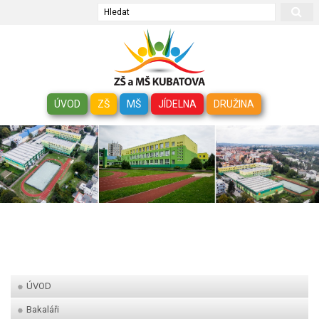
Hledat
ÚVOD
ZŠ
MŠ
JÍDELNA
DRUŽINA
ÚVOD
Bakaláři