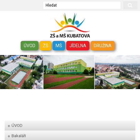
Hledat
ÚVOD
ZŠ
MŠ
JÍDELNA
DRUŽINA
ÚVOD
Bakaláři