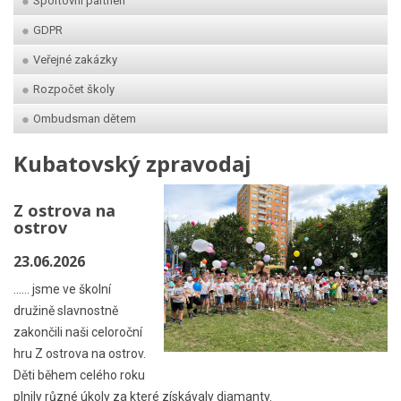
Sportovní partneři
GDPR
Veřejné zakázky
Rozpočet školy
Ombudsman dětem
Kubatovský zpravodaj
Z ostrova na
ostrov
23.06.2026
...... jsme ve školní
družině slavnostně
zakončili naši celoroční
hru Z ostrova na ostrov.
Děti během celého roku
plnily různé úkoly za které získávaly diamanty.