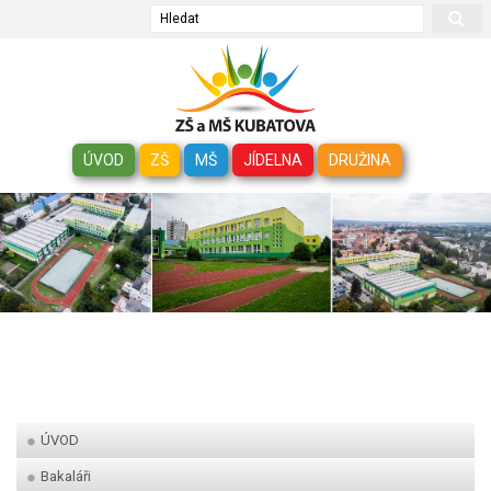
Hledat
ÚVOD
ZŠ
MŠ
JÍDELNA
DRUŽINA
ÚVOD
Bakaláři