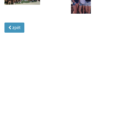
zpět
© 2015 Základní škola a Mateřská škola, Kubatova 1, 370 04 České
Budějovice Telefon: 387 318 864, 601 588 047,
info@zskucb.cz
WebDesign 1K Design
Reklamní předměty
Reklamní plachty
Reklamní propisky, reklamní tužky