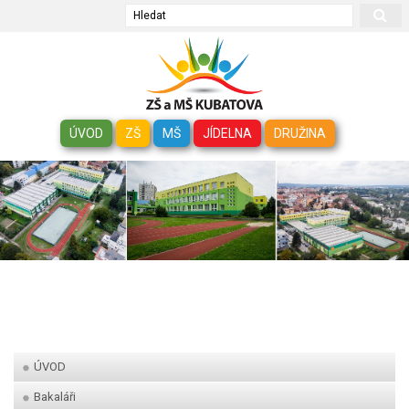
Hledat
ÚVOD
ZŠ
MŠ
JÍDELNA
DRUŽINA
ÚVOD
Bakaláři