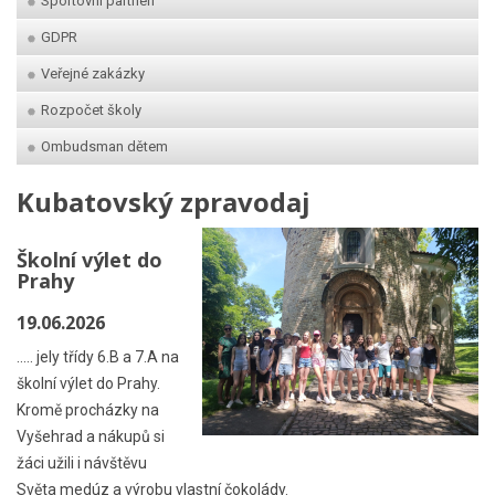
Sportovní partneři
GDPR
Veřejné zakázky
Rozpočet školy
Ombudsman dětem
Kubatovský zpravodaj
Školní výlet do
Prahy
19.06.2026
..... jely třídy 6.B a 7.A na
školní výlet do Prahy.
Kromě procházky na
Vyšehrad a nákupů si
žáci užili i návštěvu
Světa medúz a výrobu vlastní čokolády.