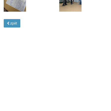
zpět
© 2015 Základní škola a Mateřská škola, Kubatova 1, 370 04 České
Budějovice Telefon: 387 318 864, 601 588 047,
info@zskucb.cz
WebDesign 1K Design
Reklamní předměty
Reklamní plachty
Reklamní propisky, reklamní tužky