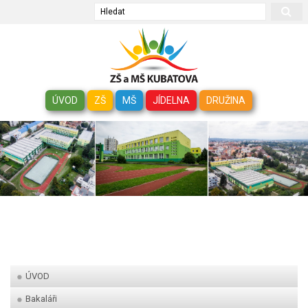
Hledat
ÚVOD
ZŠ
MŠ
JÍDELNA
DRUŽINA
ÚVOD
Bakaláři