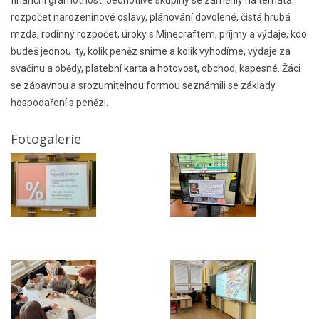
finanční gramotnost. Jednotlivé skupiny se zaměřily na témata:
rozpočet narozeninové oslavy, plánování dovolené, čistá hrubá
mzda, rodinný rozpočet, úroky s Minecraftem, příjmy a výdaje, kdo
budeš jednou ty, kolik peněz snime a kolik vyhodíme, výdaje za
svačinu a obědy, platební karta a hotovost, obchod, kapesné. Žáci
se zábavnou a srozumitelnou formou seznámili se základy
hospodaření s penězi.
Fotogalerie