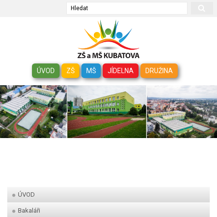
Hledat
ÚVOD
ZŠ
MŠ
JÍDELNA
DRUŽINA
ÚVOD
Bakaláři